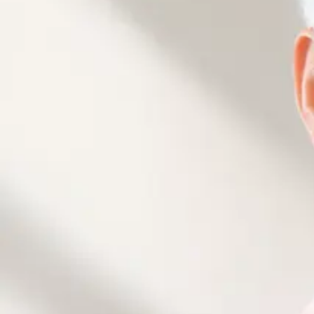
Culture
History
カスタム旅行をリクエスト
K.S. Nam さんのツアー
ツアーはまだありません。
Local
Concierge
Community
KOncierge Corp.
プロダクト
コンシェルジュエージェント
ガイドを探す
韓国ツアー
ガイドになる
トラベルツール